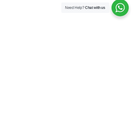
Need Help?
Chat with us
Rita Finance and Leasing Limited
Our company is a NBFC registered with the RBI to